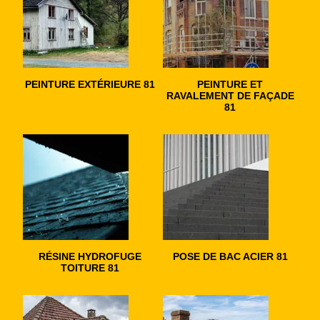
PEINTURE EXTÉRIEURE 81
PEINTURE ET
RAVALEMENT DE FAÇADE
81
RÉSINE HYDROFUGE
POSE DE BAC ACIER 81
TOITURE 81