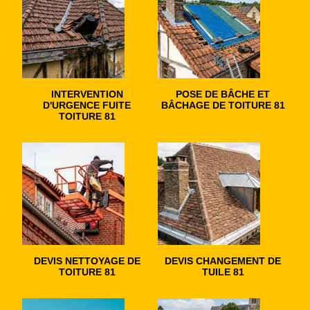
INTERVENTION
POSE DE BÂCHE ET
D'URGENCE FUITE
BÂCHAGE DE TOITURE 81
TOITURE 81
DEVIS NETTOYAGE DE
DEVIS CHANGEMENT DE
TOITURE 81
TUILE 81