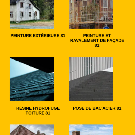
PEINTURE EXTÉRIEURE 81
PEINTURE ET
RAVALEMENT DE FAÇADE
81
RÉSINE HYDROFUGE
POSE DE BAC ACIER 81
TOITURE 81