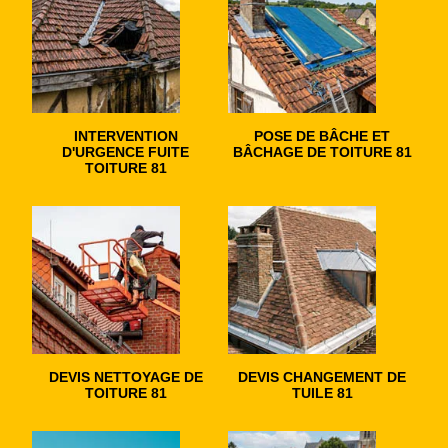
INTERVENTION
POSE DE BÂCHE ET
D'URGENCE FUITE
BÂCHAGE DE TOITURE 81
TOITURE 81
DEVIS NETTOYAGE DE
DEVIS CHANGEMENT DE
TOITURE 81
TUILE 81