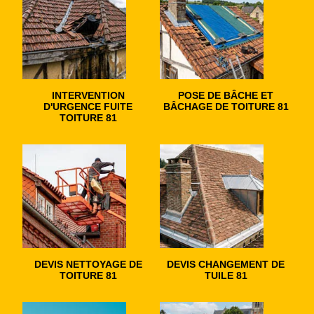
INTERVENTION
POSE DE BÂCHE ET
D'URGENCE FUITE
BÂCHAGE DE TOITURE 81
TOITURE 81
DEVIS NETTOYAGE DE
DEVIS CHANGEMENT DE
TOITURE 81
TUILE 81