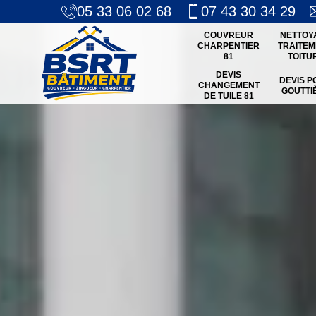
05 33 06 02 68
07 43 30 34 29
COUVREUR
NETTOY
CHARPENTIER
TRAITEM
81
TOITU
DEVIS
DEVIS P
CHANGEMENT
GOUTTI
DE TUILE 81