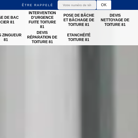
ÊTRE RAPPELÉ
INTERVENTION
POSE DE BÂCHE
DEVIS
SE DE BAC
D'URGENCE
ET BÂCHAGE DE
NETTOYAGE DE
CIER 81
FUITE TOITURE
TOITURE 81
TOITURE 81
81
DEVIS
S ZINGUEUR
ETANCHÉITÉ
RÉPARATION DE
81
TOITURE 81
TOITURE 81