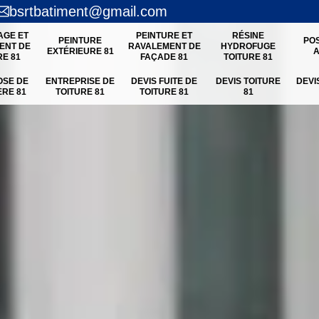
bsrtbatiment@gmail.com
AGE ET
PEINTURE ET
RÉSINE
PEINTURE
PO
ENT DE
RAVALEMENT DE
HYDROFUGE
EXTÉRIEURE 81
A
RE 81
FAÇADE 81
TOITURE 81
OSE DE
ENTREPRISE DE
DEVIS FUITE DE
DEVIS TOITURE
DEVI
ÈRE 81
TOITURE 81
TOITURE 81
81