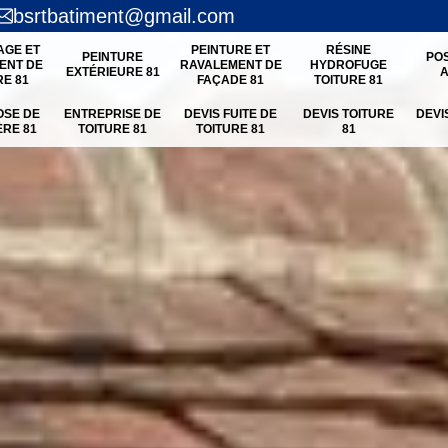
bsrtbatiment@gmail.com
AGE ET
PEINTURE ET
RÉSINE
PEINTURE
PO
ENT DE
RAVALEMENT DE
HYDROFUGE
EXTÉRIEURE 81
A
RE 81
FAÇADE 81
TOITURE 81
OSE DE
ENTREPRISE DE
DEVIS FUITE DE
DEVIS TOITURE
DEVI
ÈRE 81
TOITURE 81
TOITURE 81
81