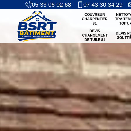
05 33 06 02 68
07 43 30 34 29
COUVREUR
NETTOY
CHARPENTIER
TRAITEM
81
TOITU
DEVIS
DEVIS P
CHANGEMENT
GOUTTI
DE TUILE 81