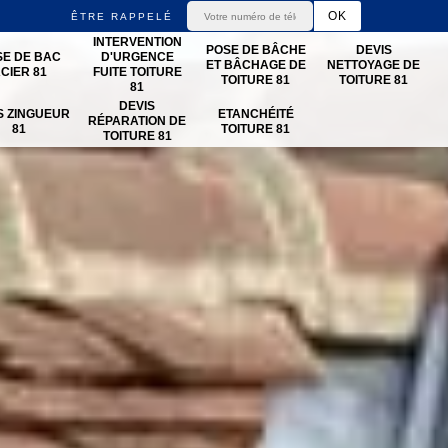
ÊTRE RAPPELÉ
INTERVENTION
POSE DE BÂCHE
DEVIS
SE DE BAC
D'URGENCE
ET BÂCHAGE DE
NETTOYAGE DE
CIER 81
FUITE TOITURE
TOITURE 81
TOITURE 81
81
DEVIS
S ZINGUEUR
ETANCHÉITÉ
RÉPARATION DE
81
TOITURE 81
TOITURE 81