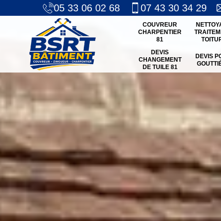
05 33 06 02 68
07 43 30 34 29
COUVREUR
NETTOY
CHARPENTIER
TRAITEM
81
TOITU
DEVIS
DEVIS P
CHANGEMENT
GOUTTI
DE TUILE 81