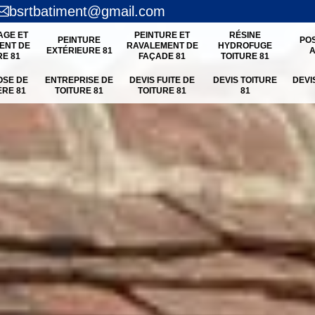
bsrtbatiment@gmail.com
AGE ET
PEINTURE ET
RÉSINE
PEINTURE
PO
ENT DE
RAVALEMENT DE
HYDROFUGE
EXTÉRIEURE 81
A
RE 81
FAÇADE 81
TOITURE 81
OSE DE
ENTREPRISE DE
DEVIS FUITE DE
DEVIS TOITURE
DEVI
ÈRE 81
TOITURE 81
TOITURE 81
81