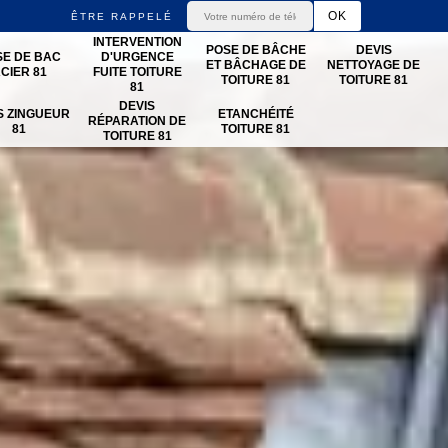
ÊTRE RAPPELÉ
INTERVENTION
POSE DE BÂCHE
DEVIS
SE DE BAC
D'URGENCE
ET BÂCHAGE DE
NETTOYAGE DE
CIER 81
FUITE TOITURE
TOITURE 81
TOITURE 81
81
DEVIS
S ZINGUEUR
ETANCHÉITÉ
RÉPARATION DE
81
TOITURE 81
TOITURE 81