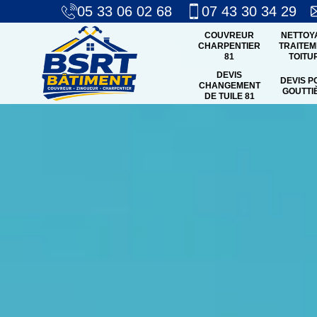
05 33 06 02 68
07 43 30 34 29
COUVREUR
NETTOY
CHARPENTIER
TRAITEM
81
TOITU
DEVIS
DEVIS P
CHANGEMENT
GOUTTI
DE TUILE 81