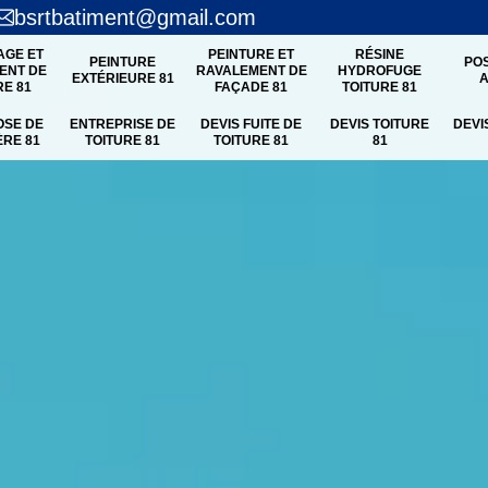
bsrtbatiment@gmail.com
AGE ET
PEINTURE ET
RÉSINE
PEINTURE
PO
ENT DE
RAVALEMENT DE
HYDROFUGE
EXTÉRIEURE 81
A
RE 81
FAÇADE 81
TOITURE 81
OSE DE
ENTREPRISE DE
DEVIS FUITE DE
DEVIS TOITURE
DEVI
ÈRE 81
TOITURE 81
TOITURE 81
81