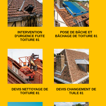
INTERVENTION
POSE DE BÂCHE ET
D'URGENCE FUITE
BÂCHAGE DE TOITURE 81
TOITURE 81
DEVIS NETTOYAGE DE
DEVIS CHANGEMENT DE
TOITURE 81
TUILE 81