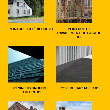
PEINTURE EXTÉRIEURE 81
PEINTURE ET
RAVALEMENT DE FAÇADE
81
RÉSINE HYDROFUGE
POSE DE BAC ACIER 81
TOITURE 81